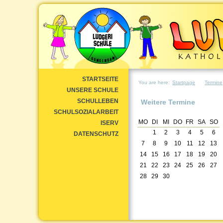
STARTSEITE
You are here:
Startpage
Termine
UNSERE SCHULE
SCHULLEBEN
Weitere Termine
SCHULSOZIALARBEIT
MO
DI
MI
DO
FR
SA
SO
ISERV
1
2
3
4
5
6
DATENSCHUTZ
7
8
9
10
11
12
13
14
15
16
17
18
19
20
21
22
23
24
25
26
27
28
29
30