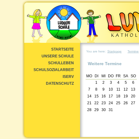
STARTSEITE
You are here:
Startpage
Termine
UNSERE SCHULE
SCHULLEBEN
Weitere Termine
SCHULSOZIALARBEIT
MO
DI
MI
DO
FR
SA
SO
ISERV
1
2
3
4
5
6
DATENSCHUTZ
7
8
9
10
11
12
13
14
15
16
17
18
19
20
21
22
23
24
25
26
27
28
29
30
31