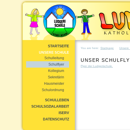
STARTSEITE
You are here:
Startpage
Unsere 
UNSERE SCHULE
Schulleitung
UNSER SCHULFLY
Schulflyer
Flyer der Ludgerischule.
Kollegium
Sekretärin
Hausmeister
Schulordnung
SCHULLEBEN
SCHULSOZIALARBEIT
ISERV
DATENSCHUTZ