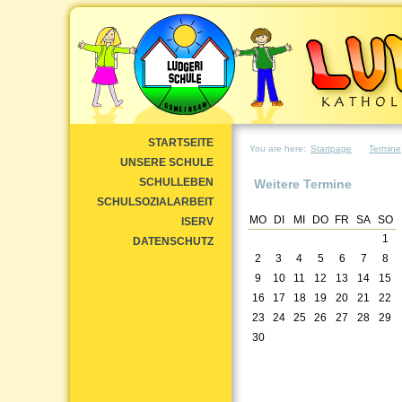
STARTSEITE
You are here:
Startpage
Termine
UNSERE SCHULE
SCHULLEBEN
Weitere Termine
SCHULSOZIALARBEIT
MO
DI
MI
DO
FR
SA
SO
ISERV
1
DATENSCHUTZ
2
3
4
5
6
7
8
9
10
11
12
13
14
15
16
17
18
19
20
21
22
23
24
25
26
27
28
29
30