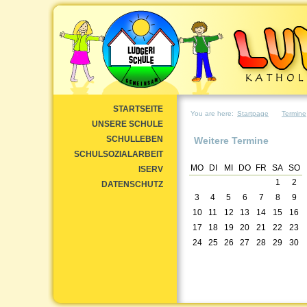
STARTSEITE
You are here:
Startpage
Termine
UNSERE SCHULE
SCHULLEBEN
Weitere Termine
SCHULSOZIALARBEIT
MO
DI
MI
DO
FR
SA
SO
ISERV
1
2
DATENSCHUTZ
3
4
5
6
7
8
9
10
11
12
13
14
15
16
17
18
19
20
21
22
23
24
25
26
27
28
29
30